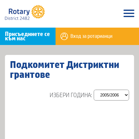
Присъединете се
Вход за ротарианци
към нас
Подкомитет Дистриктни
грантове
ИЗБЕРИ ГОДИНА: