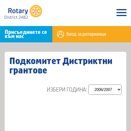
Присъединете се
Вход за ротарианци
към нас
Подкомитет Дистриктни
грантове
ИЗБЕРИ ГОДИНА: