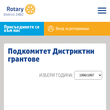
Присъединете се
Вход за ротарианци
към нас
Подкомитет Дистриктни
грантове
ИЗБЕРИ ГОДИНА: